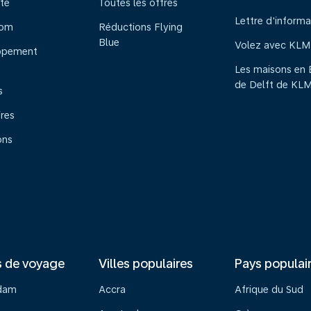
te
Toutes les offres
Lettre d'informa
oom
Réductions Flying
Blue
Volez avec KLM
ppement
Les maisons en 
de Delft de KL
s
ires
ons
s de voyage
Villes populaires
Pays populai
dam
Accra
Afrique du Sud