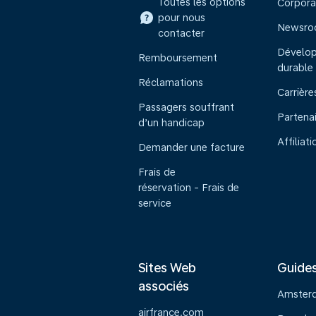
Toutes les options
Corpora
pour nous
Newsr
contacter
Dévelo
Remboursement
durable
Réclamations
Carrière
Passagers souffrant
Partena
d’un handicap
Affiliati
Demander une facture
Frais de
réservation - Frais de
service
Sites Web
Guide
associés
Amster
airfrance.com