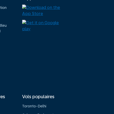
tion
Bleu
M
res
Vols populaires
Toronto-Delhi