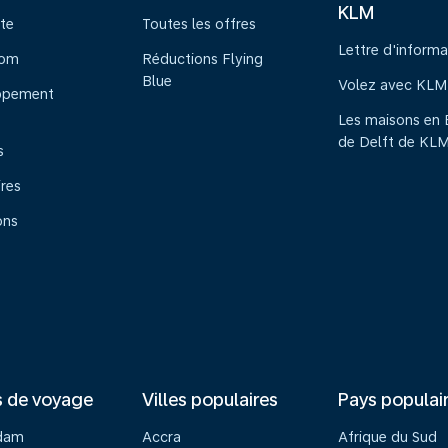
KLM
te
Toutes les offres
Lettre d'informa
oom
Réductions Flying
Blue
Volez avec KLM
ppement
Les maisons en 
de Delft de KL
s
ires
ons
s de voyage
Villes populaires
Pays populai
dam
Accra
Afrique du Sud