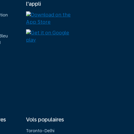
l'appli
tion
Bleu
M
res
Vols populaires
Toronto-Delhi