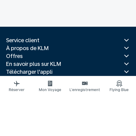
Service client
À propos de KLM
Offres
En savoir plus sur KLM
Télécharger l'appli
Sites Web associés
Guides de voyage
Réserver
Mon Voyage
L’enregistrement
Flying Blue
Villes populaires
Pays populaires
Vols populaires