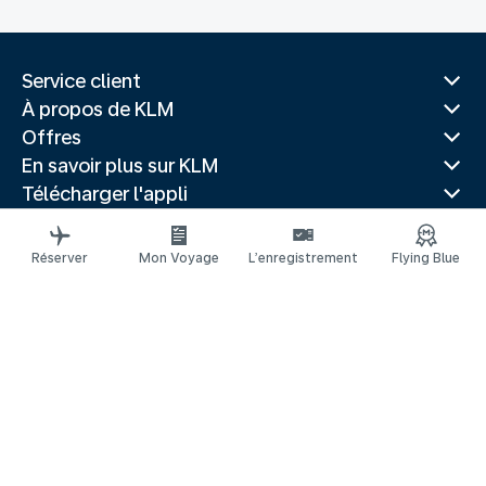
Service client
À propos de KLM
Offres
En savoir plus sur KLM
Télécharger l'appli
Sites Web associés
Guides de voyage
Réserver
Mon Voyage
L’enregistrement
Flying Blue
Villes populaires
Pays populaires
Vols populaires
Mentions légales
Protection Passagers Aériens
Déclaration de confidentialité
Déclaration d’accessibilité