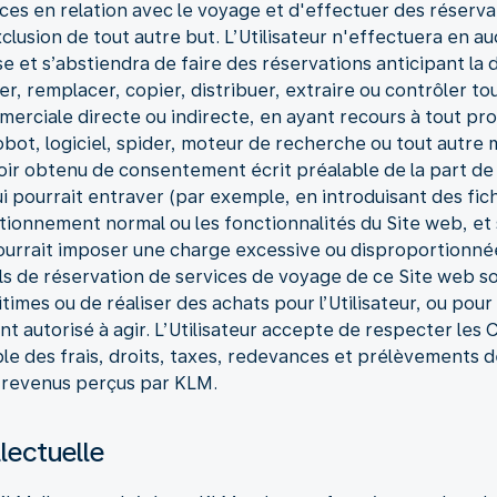
ices en relation avec le voyage et d'effectuer des réserva
clusion de tout autre but. L’Utilisateur n'effectuera en a
e et s’abstiendra de faire des réservations anticipant la 
uer, remplacer, copier, distribuer, extraire ou contrôler to
merciale directe ou indirecte, en ayant recours à tout pr
obot, logiciel, spider, moteur de recherche ou tout autr
oir obtenu de consentement écrit préalable de la part de 
i pourrait entraver (par exemple, en introduisant des fi
ctionnement normal ou les fonctionnalités du Site web, e
urrait imposer une charge excessive ou disproportionnée 
ils de réservation de services de voyage de ce Site web soi
itimes ou de réaliser des achats pour l’Utilisateur, ou po
ent autorisé à agir. L’Utilisateur accepte de respecter les
le des frais, droits, taxes, redevances et prélèvements déc
s revenus perçus par KLM.
llectuelle