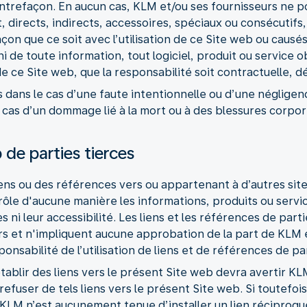
contrefaçon. En aucun cas, KLM et/ou ses fournisseurs ne 
 directs, indirects, accessoires, spéciaux ou consécutifs
açon que ce soit avec l’utilisation de ce Site web ou causé
, ni de toute information, tout logiciel, produit ou service 
de ce Site web, que la responsabilité soit contractuelle, dé
 dans le cas d’une faute intentionnelle ou d’une négligen
 cas d’un dommage lié à la mort ou à des blessures corpor
 de parties tierces
ens ou des références vers ou appartenant à d’autres sit
rôle d'aucune manière les informations, produits ou servi
es ni leur accessibilité. Les liens et les références de part
rs et n'impliquent aucune approbation de la part de KLM e
ponsabilité de l’utilisation de liens et de références de pa
tablir des liens vers le présent Site web devra avertir KL
 refuser de tels liens vers le présent Site web. Si toutef
, KLM n’est aucunement tenue d’installer un lien réciproque