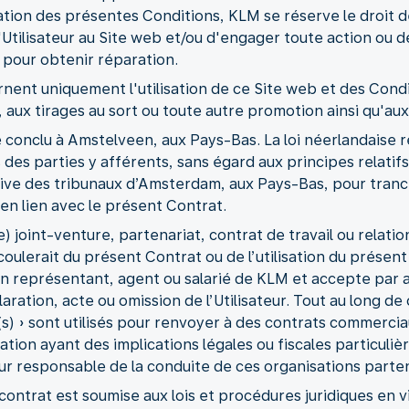
iolation des présentes Conditions, KLM se réserve le droit
Utilisateur au Site web et/ou d'engager toute action ou de
 pour obtenir réparation.
nent uniquement l'utilisation de ce Site web et des Cond
 aux tirages au sort ou toute autre promotion ainsi qu'aux
 conclu à Amstelveen, aux Pays-Bas. La loi néerlandaise r
des parties y afférents, sans égard aux principes relatifs 
ve des tribunaux d’Amsterdam, aux Pays-Bas, pour tranch
 en lien avec le présent Contrat.
e) joint-venture, partenariat, contrat de travail ou relati
écoulerait du présent Contrat ou de l’utilisation du présent
 représentant, agent ou salarié de KLM et accepte par a
ation, acte ou omission de l’Utilisateur. Tout au long de
t(s) » sont utilisés pour renvoyer à des contrats commerci
tion ayant des implications légales ou fiscales particuliè
r responsable de la conduite de ces organisations parten
ontrat est soumise aux lois et procédures juridiques en 