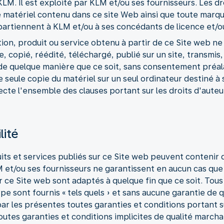
LM. Il est exploité par KLM et/ou ses fournisseurs. Les dro
 le matériel contenu dans ce site Web ainsi que toute ma
artiennent à KLM et/ou à ses concédants de licence et/ou
tion, produit ou service obtenu à partir de ce Site web ne
ce, copié, réédité, téléchargé, publié sur un site, transmis
e quelque manière que ce soit, sans consentement préalab
ne seule copie du matériel sur un seul ordinateur destiné 
ecte l'ensemble des clauses portant sur les droits d'auteu
lité
duits et services publiés sur ce Site web peuvent contenir
et/ou ses fournisseurs ne garantissent en aucun cas que l
 ce Site web sont adaptés à quelque fin que ce soit. Tous c
pe sont fournis « tels quels » et sans aucune garantie de
ar les présentes toutes garanties et conditions portant su
toutes garanties et conditions implicites de qualité marc