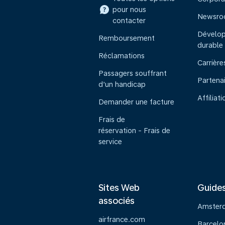
pour nous
Newsr
contacter
Dévelo
Remboursement
durable
Réclamations
Carrière
Passagers souffrant
Partena
d’un handicap
Affiliati
Demander une facture
Frais de
réservation - Frais de
service
Sites Web
Guide
associés
Amster
airfrance.com
Barcelo