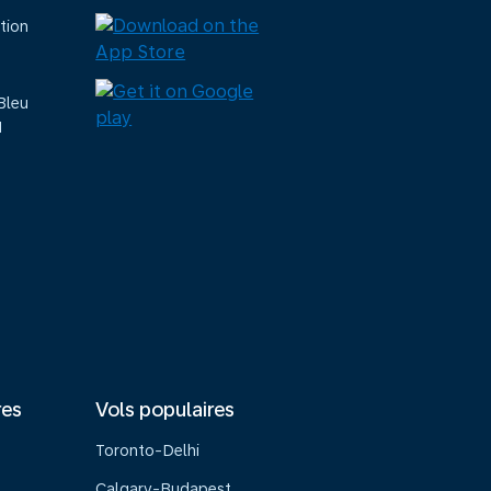
tion
Bleu
M
res
Vols populaires
Toronto-Delhi
Calgary-Budapest