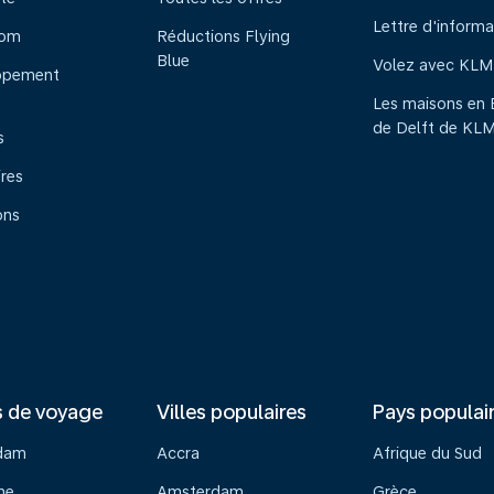
Lettre d'informa
oom
Réductions Flying
Blue
Volez avec KLM
ppement
Les maisons en 
de Delft de KL
s
ires
ons
s de voyage
Villes populaires
Pays populai
dam
Accra
Afrique du Sud
ne
Amsterdam
Grèce