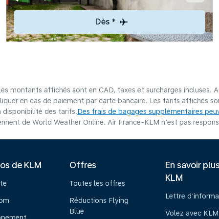
Dès *
 Les montants affichés sont en CAD, taxes et surcharges incluses. A
liquer en cas de paiement par carte bancaire. Les tarifs affichés 
disponibilité des tarifs.
Des frais de bagages supplémentaires peuv
nnent de World Weather Online. Air France-KLM n'est pas responsab
pos de KLM
Offres
En savoir plu
KLM
te
Toutes les offres
Lettre d'informa
oom
Réductions Flying
Blue
Volez avec KLM
ppement