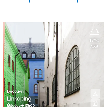
17°C
Août
Découvrir
Linköping
Suède
13h00