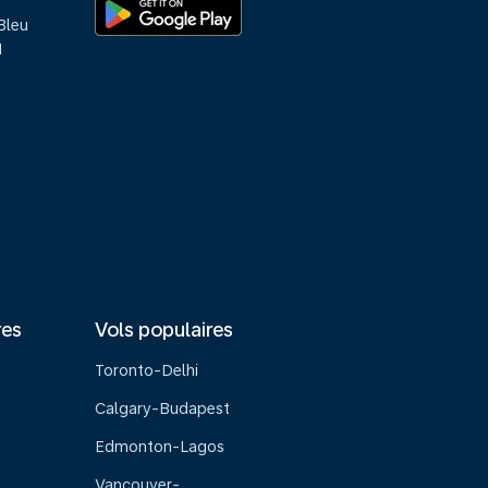
Bleu
M
res
Vols populaires
Toronto-Delhi
Calgary-Budapest
Edmonton-Lagos
Vancouver-