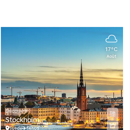
17°C
Août
Découvrir
Stockholm
Suède
14h05