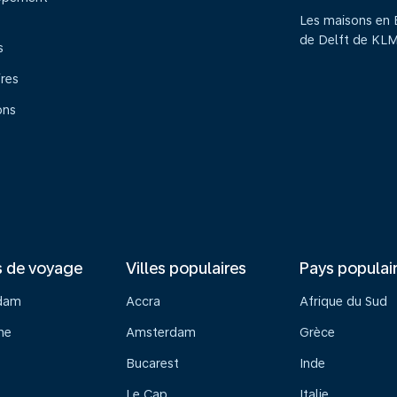
Les maisons en 
de Delft de KL
s
ires
ons
s de voyage
Villes populaires
Pays populai
dam
Accra
Afrique du Sud
ne
Amsterdam
Grèce
Bucarest
Inde
Le Cap
Italie