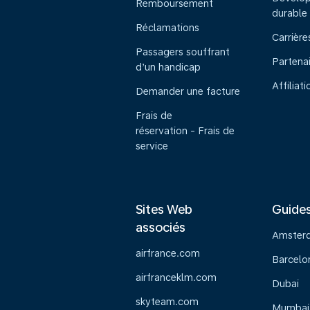
Remboursement
durable
Réclamations
Carrière
Passagers souffrant
Partena
d’un handicap
Affiliati
Demander une facture
Frais de
réservation - Frais de
service
Sites Web
Guide
associés
Amster
airfrance.com
Barcelo
airfranceklm.com
Dubai
skyteam.com
Mumbai