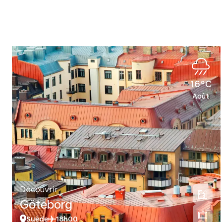
16°C
Août
Découvrir
Göteborg
Suède
18h00