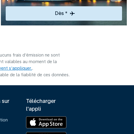
Dès *
ucuns frais d'émission ne sont
sont valables au moment de la
ent s'appliquer.
.
le de la fiabilité de ces données.
s sur
Télécharger
l'appli
tion