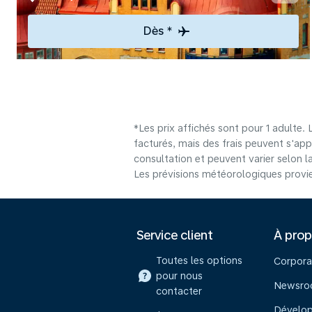
Dès *
*Les prix affichés sont pour 1 adulte.
facturés, mais des frais peuvent s'app
consultation et peuvent varier selon la 
Les prévisions météorologiques provie
Service client
À pro
Toutes les options
Corpora
pour nous
Newsr
contacter
Dévelo