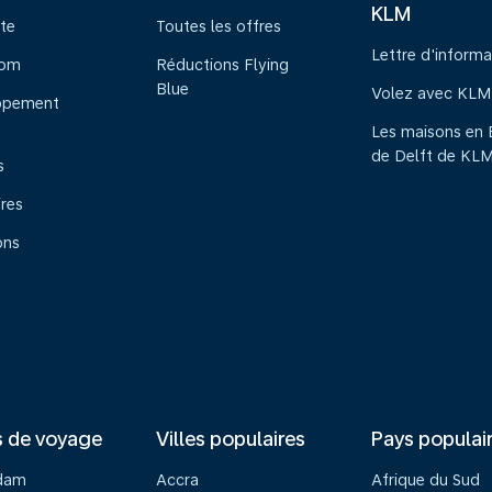
KLM
te
Toutes les offres
Lettre d'informa
oom
Réductions Flying
Blue
Volez avec KLM
ppement
Les maisons en 
de Delft de KL
s
ires
ons
s de voyage
Villes populaires
Pays populai
dam
Accra
Afrique du Sud