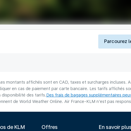
Parcourez l
 Les montants affichés sont en CAD, taxes et surcharges incluses. A
liquer en cas de paiement par carte bancaire. Les tarifs affichés 
disponibilité des tarifs.
Des frais de bagages supplémentaires peuv
nnent de World Weather Online. Air France-KLM n'est pas responsab
pos de KLM
Offres
En savoir plu