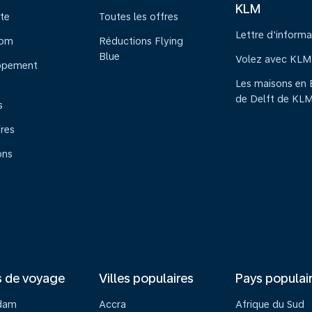
KLM
te
Toutes les offres
Lettre d'informa
oom
Réductions Flying
Blue
Volez avec KLM
ppement
Les maisons en 
de Delft de KL
s
ires
ons
s de voyage
Villes populaires
Pays populai
dam
Accra
Afrique du Sud