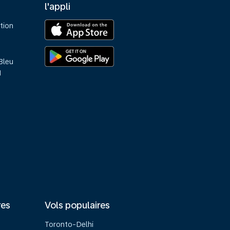
l'appli
tion
Bleu
M
res
Vols populaires
Toronto-Delhi