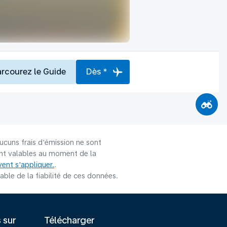
arcourez le Guide
Dès *
ucuns frais d'émission ne sont
sont valables au moment de la
ent s'appliquer.
.
le de la fiabilité de ces données.
s sur
Télécharger