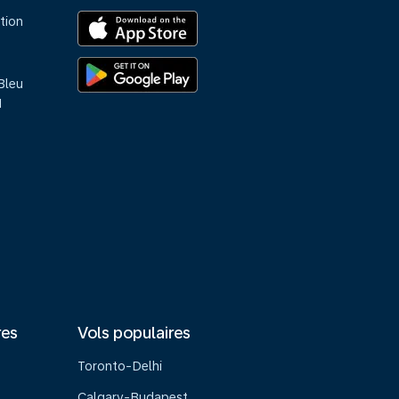
tion
Bleu
M
res
Vols populaires
Toronto-Delhi
Calgary-Budapest