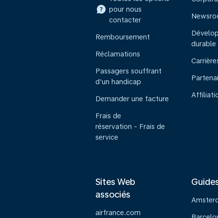
pour nous
Newsr
contacter
Dévelo
Remboursement
durable
Réclamations
Carrière
Passagers souffrant
Partena
d’un handicap
Affiliati
Demander une facture
Frais de
réservation - Frais de
service
Sites Web
Guide
associés
Amster
airfrance.com
Barcelo