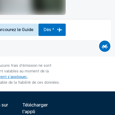
arcourez le Guide
Dès *
ucuns frais d'émission ne sont
sont valables au moment de la
ent s'appliquer.
.
le de la fiabilité de ces données.
s sur
Télécharger
l'appli