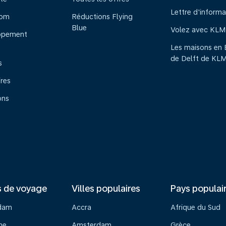
Lettre d'informa
oom
Réductions Flying
Blue
Volez avec KLM
ppement
Les maisons en 
de Delft de KL
s
ires
ons
s de voyage
Villes populaires
Pays populai
dam
Accra
Afrique du Sud
ne
Amsterdam
Grèce