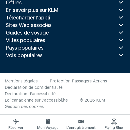
Offres
En savoir plus sur KLM
Télécharger l'appli
Sites Web associés
Guides de voyage
Villes populaires
Pays populaires
Vols populaires
Mentions légales
Protection Passagers Aériens
Déclaration de confidentialité
Déclaration d’accessibilité
Loi canadienne sur l'accessibilité
© 2026 KLM
Gestion des cookies
Réserver
Mon Voyage
L’enregistrement
Flying Blue