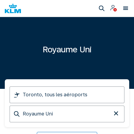
Royaume Uni
Je
pars
de
Destination