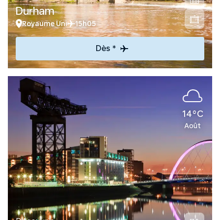
Durham
Royaume Uni
15h05
Dès *
14°C
Août