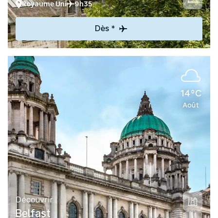
Royaume Uni
9h35
Dès *
14°C
Août
Découvrir
Belfast