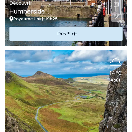
Découvrir
Humberside
Royaume Uni
19h25
Dès *
14°C
Août