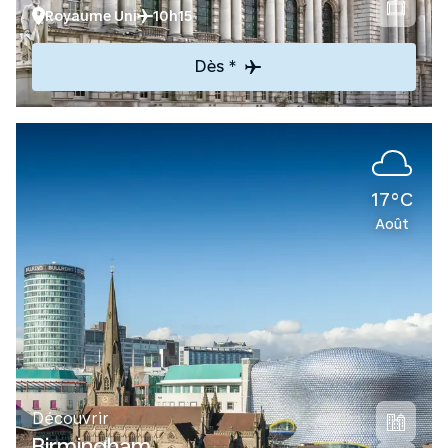
Royaume Uni
10h15
Dès *
17°C
Août
Découvrir
Birmingham