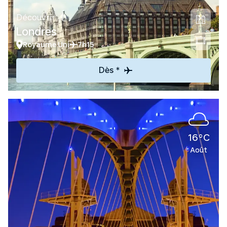
Découvrir
Londres
Royaume Uni
7h15
Dès *
16°C
Août