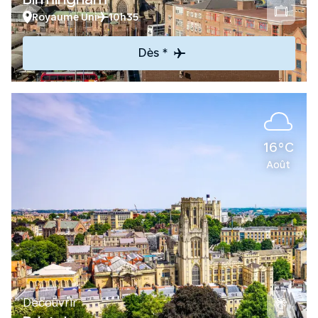
Royaume Uni
10h35
Dès *
16°C
Août
Découvrir