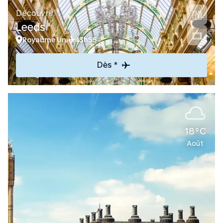
Découvrir
Leeds
Royaume Uni
13h55
Dès *
18°C
Août