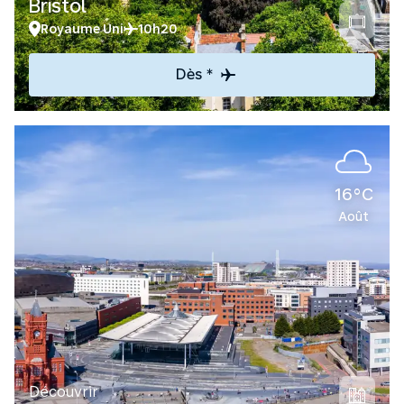
Bristol
Royaume Uni
10h20
Dès *
16°C
Août
Découvrir