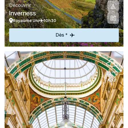
Découvrir
Inverness
Royaume Uni
10h30
Dès *
15°C
Août