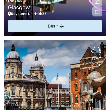
Découvrir
Glasgow
Royaume Uni
9h35
Dès *
17°C
Août