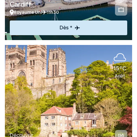
Cardiff
Royaume Uni
11h30
Dès *
15°C
Août
Découvrir