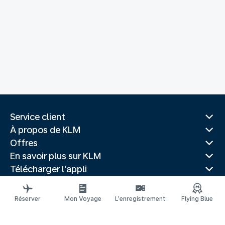
Service client
À propos de KLM
Offres
En savoir plus sur KLM
Télécharger l'appli
Sites Web associés
Guides de voyage
Réserver
Mon Voyage
L’enregistrement
Flying Blue
Villes populaires
Pays populaires