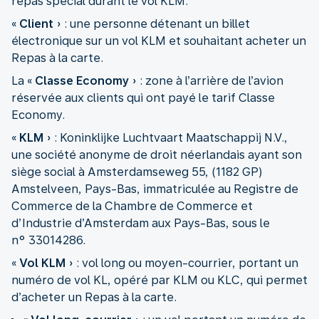
repas spécial durant le vol KLM.
«
Client
» : une personne détenant un billet
électronique sur un vol KLM et souhaitant acheter un
Repas à la carte.
La «
Classe Economy
» : zone à l’arrière de l’avion
réservée aux clients qui ont payé le tarif Classe
Economy.
«
KLM
» : Koninklijke Luchtvaart Maatschappij N.V.,
une société anonyme de droit néerlandais ayant son
siège social à Amsterdamseweg 55, (1182 GP)
Amstelveen, Pays-Bas, immatriculée au Registre de
Commerce de la Chambre de Commerce et
d’Industrie d’Amsterdam aux Pays-Bas, sous le
n° 33014286.
«
Vol KLM
» : vol long ou moyen-courrier, portant un
numéro de vol KL, opéré par KLM ou KLC, qui permet
d’acheter un Repas à la carte.