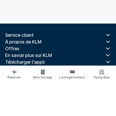
Service client
À propos de KLM
Offres
En savoir plus sur KLM
Télécharger l'appli
Sites Web associés
Guides de voyage
Réserver
Mon Voyage
L’enregistrement
Flying Blue
Villes populaires
Pays populaires
Vols populaires