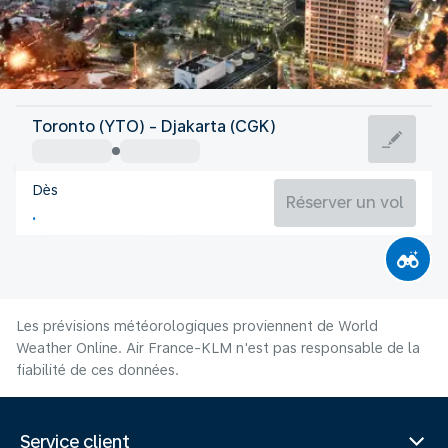
Indonesie
Toronto (YTO) - Djakarta (CGK)
Jakarta
Dès
28°C
Indonesie
Réserver un vol
Durée du vol
Août
Les prévisions météorologiques proviennent de World
Weather Online. Air France-KLM n'est pas responsable de la
fiabilité de ces données.
Service client