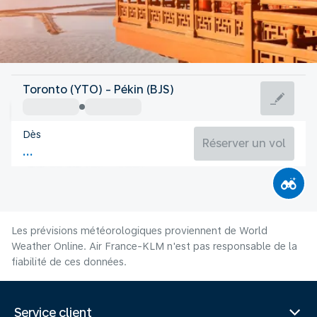
Chine
Toronto (YTO) - Pékin (BJS)
Pékin
Dès
25°C
Chine
Réserver un vol
Durée du vol
Août
Les prévisions météorologiques proviennent de World
Weather Online. Air France-KLM n'est pas responsable de la
fiabilité de ces données.
Service client