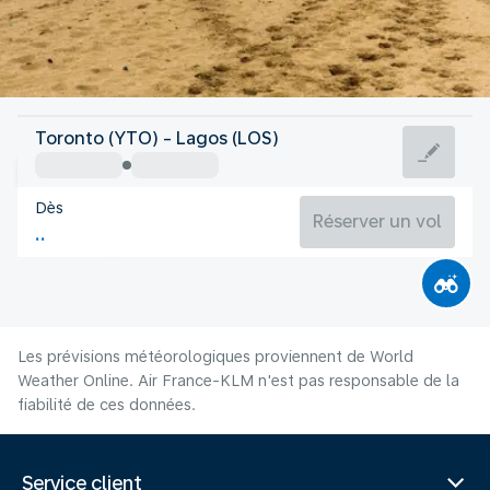
Nigeria
Toronto (YTO) - Lagos (LOS)
Lagos
Dès
25°C
Nigeria
Réserver un vol
Durée du vol
Août
Les prévisions météorologiques proviennent de World
Weather Online. Air France-KLM n'est pas responsable de la
fiabilité de ces données.
Service client