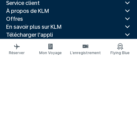
Service client
À propos de KLM
Offres
En savoir plus sur KLM
Télécharger l'appli
Sites Web associés
Guides de voyage
Réserver
Mon Voyage
L’enregistrement
Flying Blue
Villes populaires
Pays populaires
Vols populaires
Mentions légales
Protection Passagers Aériens
Déclaration de confidentialité
Déclaration d’accessibilité
Loi canadienne sur l'accessibilité
© 2026 KLM
Gestion des cookies