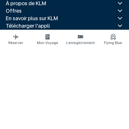
À propos de KLM
Offres
En savoir plus sur KLM
Télécharger l'appli
Sites Web associés
Guides de voyage
Réserver
Mon Voyage
L’enregistrement
Flying Blue
Villes populaires
Pays populaires
Vols populaires
Mentions légales
Protection Passagers Aériens
Déclaration de confidentialité
Déclaration d’accessibilité
Loi canadienne sur l'accessibilité
© 2026 KLM
Gestion des cookies