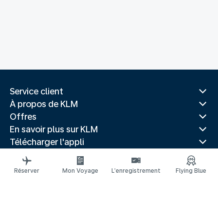
Service client
À propos de KLM
Offres
En savoir plus sur KLM
Télécharger l'appli
Sites Web associés
Guides de voyage
Réserver
Mon Voyage
L’enregistrement
Flying Blue
Villes populaires
Pays populaires
Vols populaires