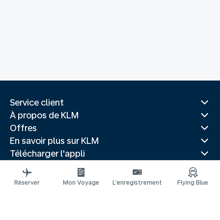
Service client
À propos de KLM
Offres
En savoir plus sur KLM
Télécharger l'appli
Sites Web associés
Guides de voyage
Réserver
Mon Voyage
L’enregistrement
Flying Blue
Villes populaires
Pays populaires
Vols populaires