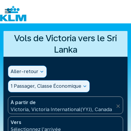

Vols de Victoria vers le Sri
Lanka
Aller-retour
expand_more
1 Passager, Classe Économique
expand_more
À partir de
close
Victoria, Victoria International(YYJ), Canada
Vers
Sélectionnez l'arrivée