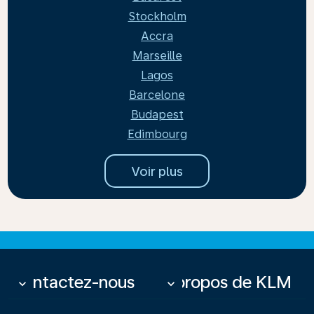
Stockholm
Accra
Marseille
Lagos
Barcelone
Budapest
Edimbourg
Voir plus
Contactez-nous
À propos de KLM
keyboard_arrow_down
keyboard_arrow_down