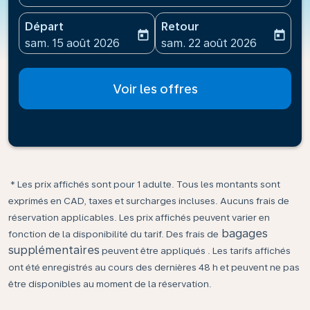
Départ
Retour
today
today
fc-booking-departure-date-aria-label
fc-booking-return-date-ari
sam. 15 août 2026
sam. 22 août 2026
Voir les offres
* Les prix affichés sont pour 1 adulte. Tous les montants sont
exprimés en CAD, taxes et surcharges incluses. Aucuns frais de
réservation applicables. Les prix affichés peuvent varier en
bagages
fonction de la disponibilité du tarif. Des frais de
supplémentaires
peuvent être appliqués . Les tarifs affichés
ont été enregistrés au cours des dernières 48 h et peuvent ne pas
être disponibles au moment de la réservation.