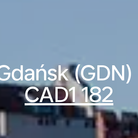
 Gdańsk (GDN) à
CAD1 182