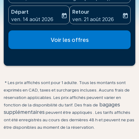
Départ
Retour
today
today
fc-booking-departure-date-aria-label
fc-booking-return-date-ari
ven. 14 août 2026
ven. 21 août 2026
Voir les offres
* Les prix affichés sont pour 1 adulte. Tous les montants sont
exprimés en CAD, taxes et surcharges incluses. Aucuns frais de
réservation applicables. Les prix affichés peuvent varier en
bagages
fonction de la disponibilité du tarif. Des frais de
supplémentaires
peuvent être appliqués . Les tarifs affichés
ont été enregistrés au cours des dernières 48 h et peuvent ne pas
être disponibles au moment de la réservation.