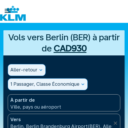

Vols vers Berlin (BER) à partir
de
CAD930
Aller-retour
expand_more
1 Passager, Classe Économique
expand_more
À partir de
Ville, pays ou aéroport
Vers
close
Berlin, Berlin Brandenburg Airport(BER), Allemagne