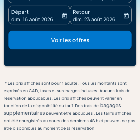
Départ
Retour
today
today
fc-booking-departure-date-aria-label
fc-booking-return-date-ari
dim. 16 août 2026
dim. 23 août 2026
Voir les offres
* Les prix affichés sont pour 1 adulte. Tous les montants sont
exprimés en CAD, taxes et surcharges incluses. Aucuns frais de
réservation applicables. Les prix affichés peuvent varier en
bagages
fonction de la disponibilité du tarif. Des frais de
supplémentaires
peuvent être appliqués . Les tarifs affichés
ont été enregistrés au cours des dernières 48 h et peuvent ne pas
être disponibles au moment de la réservation.