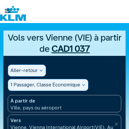

Vols vers Vienne (VIE) à partir
de
CAD1 037
Aller-retour
expand_more
1 Passager, Classe Économique
expand_more
À partir de
Ville, pays ou aéroport
Vers
close
Vienne, Vienna International Airport(VIE), Autriche