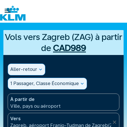

Vols vers Zagreb (ZAG) à partir
de
CAD989
Aller-retour
expand_more
1 Passager, Classe Économique
expand_more
À partir de
Ville, pays ou aéroport
Vers
close
Zagreb, aéroport Franjo-Tudman de Zagreb(ZAG), C