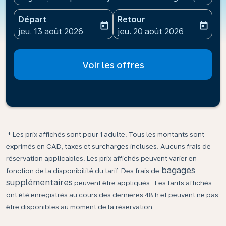
Départ
Retour
today
today
fc-booking-departure-date-aria-label
fc-booking-return-date-ari
jeu. 13 août 2026
jeu. 20 août 2026
Voir les offres
* Les prix affichés sont pour 1 adulte. Tous les montants sont
exprimés en CAD, taxes et surcharges incluses. Aucuns frais de
réservation applicables. Les prix affichés peuvent varier en
bagages
fonction de la disponibilité du tarif. Des frais de
supplémentaires
peuvent être appliqués . Les tarifs affichés
ont été enregistrés au cours des dernières 48 h et peuvent ne pas
être disponibles au moment de la réservation.