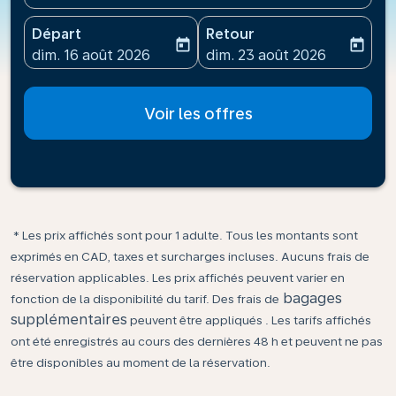
Départ
Retour
today
today
fc-booking-departure-date-aria-label
fc-booking-return-date-ari
dim. 16 août 2026
dim. 23 août 2026
Voir les offres
* Les prix affichés sont pour 1 adulte. Tous les montants sont
exprimés en CAD, taxes et surcharges incluses. Aucuns frais de
réservation applicables. Les prix affichés peuvent varier en
bagages
fonction de la disponibilité du tarif. Des frais de
supplémentaires
peuvent être appliqués . Les tarifs affichés
ont été enregistrés au cours des dernières 48 h et peuvent ne pas
être disponibles au moment de la réservation.