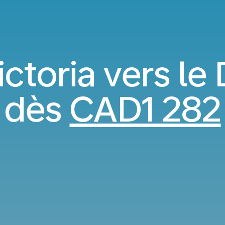
ictoria vers l
dès
CAD1 282