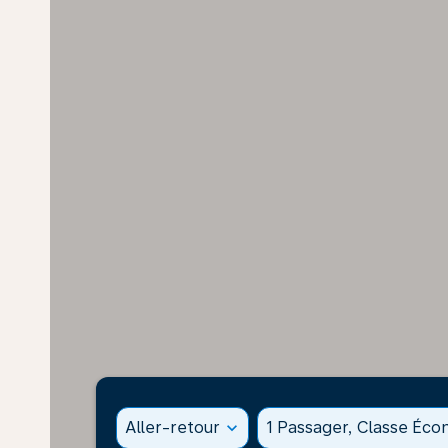
Aller-retour
expand_more
1 Passager, Classe Éc