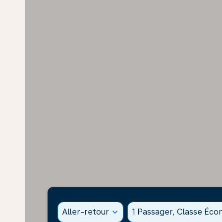
Aller-retour
expand_more
1 Passager, Classe Éc