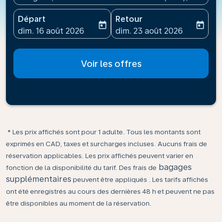
Départ
Retour
today
today
fc-booking-departure-date-aria-label
fc-booking-return-date-ari
dim. 16 août 2026
dim. 23 août 2026
Voir les offres
* Les prix affichés sont pour 1 adulte. Tous les montants sont
exprimés en CAD, taxes et surcharges incluses. Aucuns frais de
réservation applicables. Les prix affichés peuvent varier en
bagages
fonction de la disponibilité du tarif. Des frais de
supplémentaires
peuvent être appliqués . Les tarifs affichés
ont été enregistrés au cours des dernières 48 h et peuvent ne pas
être disponibles au moment de la réservation.