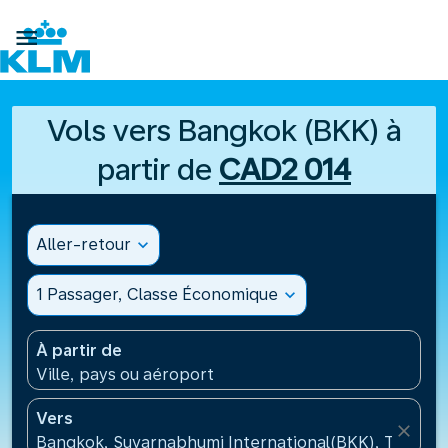

Vols vers Bangkok (BKK) à
partir de
CAD2 014
Aller-retour
expand_more
1 Passager, Classe Économique
expand_more
À partir de
Ville, pays ou aéroport
Vers
close
Bangkok, Suvarnabhumi International(BKK), Thaïlan