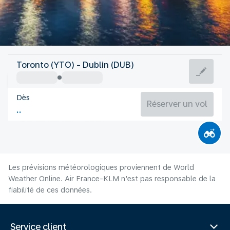
Irlande
Toronto (YTO) - Dublin (DUB)
Dublin
Dès
15°C
Irlande
Réserver un vol
Durée du vol
Août
Les prévisions météorologiques proviennent de World
Weather Online. Air France-KLM n'est pas responsable de la
fiabilité de ces données.
Service client