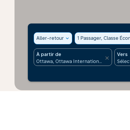
Aller-retour
expand_more
1 Passager, Classe Éc
À partir de
Vers
close
* Les prix affichés sont pour 1 adulte. Tous les mont