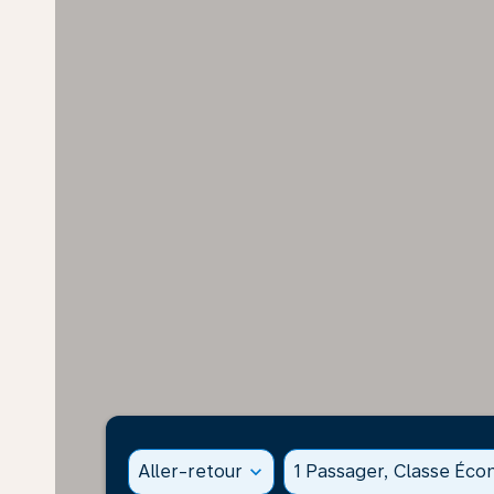
Aller-retour
expand_more
1 Passager, Classe Éc