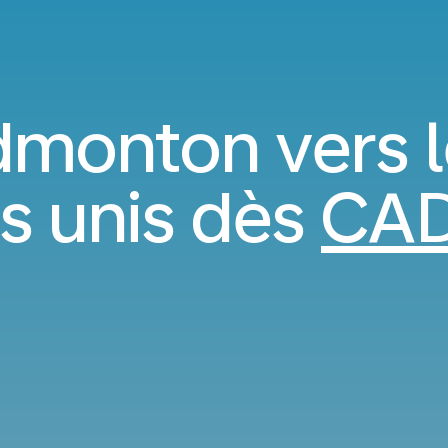
dmonton vers l
s unis dès
CAD