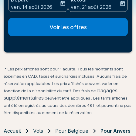
today
today
fc-booking-departure-date-aria-label
fc-booking-return-date-ari
ven. 14 août 2026
ven. 21 août 2026
Voir les offres
* Les prix affichés sont pour 1 adulte. Tous les montants sont
exprimés en CAD, taxes et surcharges incluses. Aucuns frais de
réservation applicables. Les prix affichés peuvent varier en
bagages
fonction de la disponibilité du tarif. Des frais de
supplémentaires
peuvent être appliqués . Les tarifs affichés
ont été enregistrés au cours des dernières 48 h et peuvent ne pas
être disponibles au moment de la réservation.
Accueil
Vols
Pour Belgique
Pour Anvers