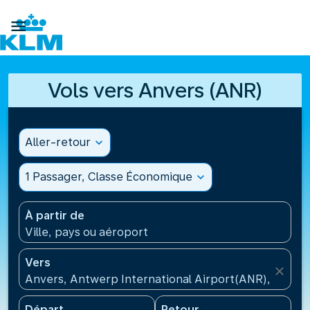

Vols vers Anvers (ANR)
Aller-retour
expand_more
1 Passager, Classe Économique
expand_more
À partir de
Ville, pays ou aéroport
Vers
close
Anvers, Antwerp International Airport(ANR), Belgiq
Départ
Retour