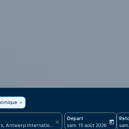
onomique
expand_more
Départ
Ret
close
today
fc-booking-departure-date
fc-b
sam. 15 août 2026
sam.