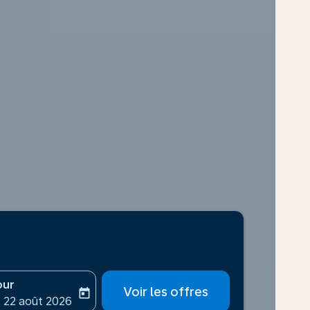
our
Voir les offres
today
-aria-label
ooking-return-date-aria-label
 22 août 2026