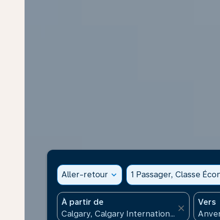
Aller-retour
expand_more
1 Passager, Classe Éc
À partir de
Vers
close