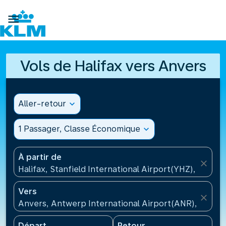

Vols de Halifax vers Anvers
Aller-retour
expand_more
1 Passager, Classe Économique
expand_more
À partir de
close
Halifax, Stanfield International Airport(YHZ), Canad
Vers
close
Anvers, Antwerp International Airport(ANR), Belgiq
Départ
Retour