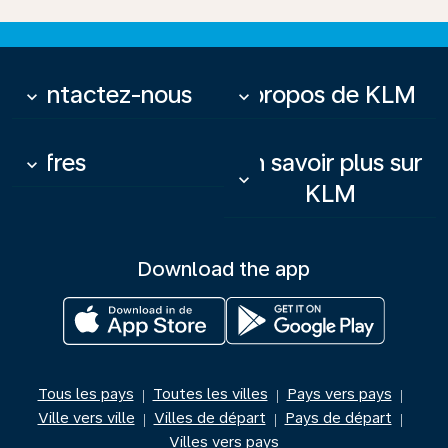
Contactez-nous
À propos de KLM
keyboard_arrow_down
keyboard_arrow_down
Offres
En savoir plus sur
keyboard_arrow_down
keyboard_arrow_down
KLM
Download the app
Tous les pays
Toutes les villes
Pays vers pays
|
|
|
Ville vers ville
Villes de départ
Pays de départ
|
|
|
Villes vers pays