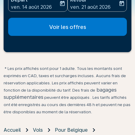
today
today
fc-booking-departure-date-aria-label
fc-booking-return-date-ari
ven. 14 août 2026
ven. 21 août 2026
Voir les offres
* Les prix affichés sont pour 1 adulte. Tous les montants sont
exprimés en CAD, taxes et surcharges incluses. Aucuns frais de
réservation applicables. Les prix affichés peuvent varier en
bagages
fonction de la disponibilité du tarif. Des frais de
supplémentaires
peuvent être appliqués . Les tarifs affichés
ont été enregistrés au cours des dernières 48 h et peuvent ne pas
être disponibles au moment de la réservation.
Accueil
Vols
Pour Belgique