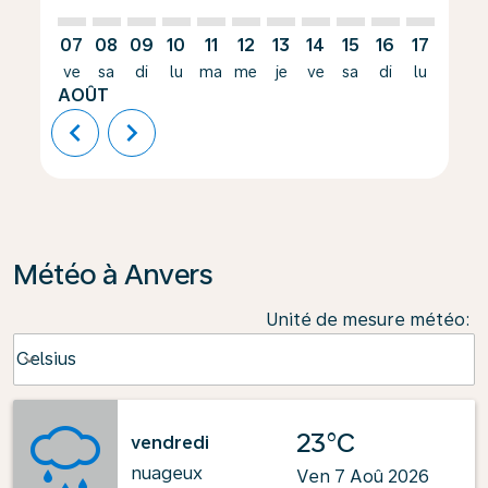
07
08
09
10
11
12
13
14
15
16
17
18
ve
sa
di
lu
ma
me
je
ve
sa
di
lu
ma
AOÛT
chevron_left
chevron_right
Météo à Anvers
Unité de mesure météo
:
Weather unit option Celsius Selected
Celsius
keyboard_arrow_down
23°C
vendredi
nuageux
Ven 7 Aoû 2026