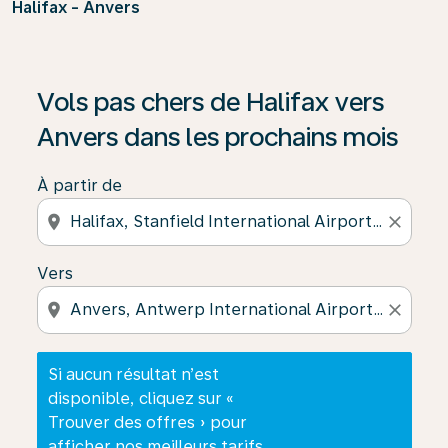
Halifax - Anvers
Si aucun résultat n’est disponible, cliquez sur « Trouver
Vols pas chers de Halifax vers
Anvers dans les prochains mois
À partir de
location_on
close
Vers
location_on
close
Si aucun résultat n’est
disponible, cliquez sur «
Trouver des offres » pour
afficher nos meilleurs tarifs