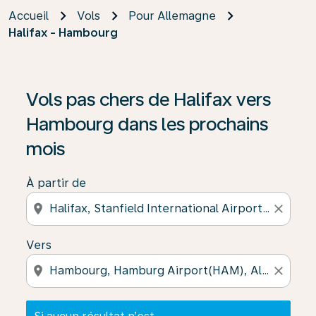
Accueil
Vols
Pour Allemagne
Halifax - Hambourg
Si aucun résultat n’est disponible, cliquez sur « Trouver
Vols pas chers de Halifax vers
Hambourg dans les prochains
mois
À partir de
location_on
close
Vers
location_on
close