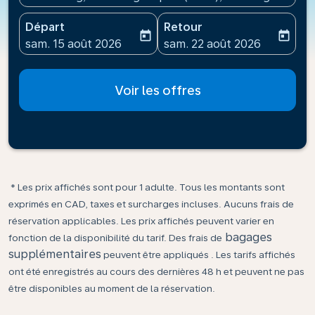
Départ
Retour
today
today
fc-booking-departure-date-aria-label
fc-booking-return-date-ari
sam. 15 août 2026
sam. 22 août 2026
Voir les offres
* Les prix affichés sont pour 1 adulte. Tous les montants sont
exprimés en CAD, taxes et surcharges incluses. Aucuns frais de
réservation applicables. Les prix affichés peuvent varier en
bagages
fonction de la disponibilité du tarif. Des frais de
supplémentaires
peuvent être appliqués . Les tarifs affichés
ont été enregistrés au cours des dernières 48 h et peuvent ne pas
être disponibles au moment de la réservation.