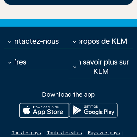
Contactez-nous
À propos de KLM
keyboard_arrow_down
keyboard_arrow_down
Offres
En savoir plus sur
keyboard_arrow_down
keyboard_arrow_down
KLM
Download the app
Tous les pays
Toutes les villes
Pays vers pays
|
|
|