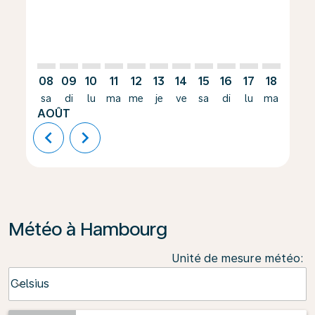
08
09
10
11
12
13
14
15
16
17
18
19
sa
di
lu
ma
me
je
ve
sa
di
lu
ma
me
AOÛT
chevron_left
chevron_right
Météo à Hambourg
Unité de mesure météo
:
Weather unit option Celsius Selected
Celsius
keyboard_arrow_down