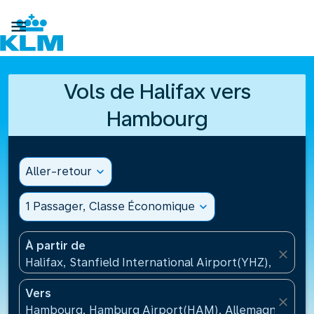

Vols de Halifax vers
Hambourg
Aller-retour
expand_more
1 Passager, Classe Économique
expand_more
À partir de
close
Halifax, Stanfield International Airport(YHZ), Canad
Vers
close
Hambourg, Hamburg Airport(HAM), Allemagne