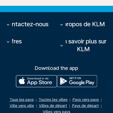
Contactez-nous
À propos de KLM
keyboard_arrow_down
keyboard_arrow_down
Offres
En savoir plus sur
keyboard_arrow_down
keyboard_arrow_down
KLM
Download the app
Tous les pays
Toutes les villes
Pays vers pays
|
|
|
Ville vers ville
Villes de départ
Pays de départ
|
|
|
Villes vers pays