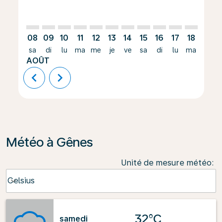
08
09
10
11
12
13
14
15
16
17
18
19
sa
di
lu
ma
me
je
ve
sa
di
lu
ma
me
AOÛT
chevron_left
chevron_right
Météo à Gênes
Unité de mesure météo
:
Weather unit option Celsius Selected
Celsius
keyboard_arrow_down
32°C
samedi