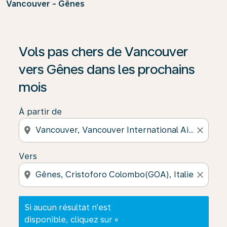
Vancouver - Gênes
Si aucun résultat n’est disponible, cliquez sur « Trouver
Vols pas chers de Vancouver
vers Gênes dans les prochains
mois
À partir de
location_on
close
Vers
location_on
close
Si aucun résultat n’est
disponible, cliquez sur «