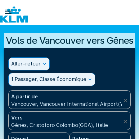

Vols de Vancouver vers Gênes
Aller-retour
expand_more
1 Passager, Classe Économique
expand_more
À partir de
close
Vancouver, Vancouver International Airport(YVR), 
Vers
close
Gênes, Cristoforo Colombo(GOA), Italie
Départ
Retour