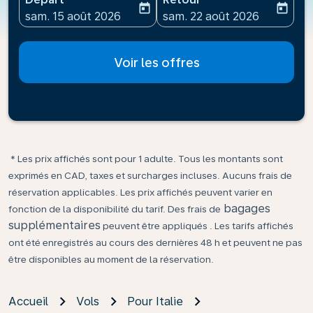
today
today
fc-booking-departure-date-aria-label
fc-booking-return-date-ari
sam. 15 août 2026
sam. 22 août 2026
Voir les offres
* Les prix affichés sont pour 1 adulte. Tous les montants sont
exprimés en CAD, taxes et surcharges incluses. Aucuns frais de
réservation applicables. Les prix affichés peuvent varier en
bagages
fonction de la disponibilité du tarif. Des frais de
supplémentaires
peuvent être appliqués . Les tarifs affichés
ont été enregistrés au cours des dernières 48 h et peuvent ne pas
être disponibles au moment de la réservation.
Accueil
Vols
Pour Italie