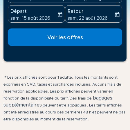
Départ
Retour
today
today
fc-booking-departure-date-aria-label
fc-booking-return-date-ari
sam. 15 août 2026
sam. 22 août 2026
Voir les offres
* Les prix affichés sont pour 1 adulte. Tous les montants sont
exprimés en CAD, taxes et surcharges incluses. Aucuns frais de
réservation applicables. Les prix affichés peuvent varier en
bagages
fonction de la disponibilité du tarif. Des frais de
supplémentaires
peuvent être appliqués . Les tarifs affichés
ont été enregistrés au cours des dernières 48 h et peuvent ne pas
être disponibles au moment de la réservation.