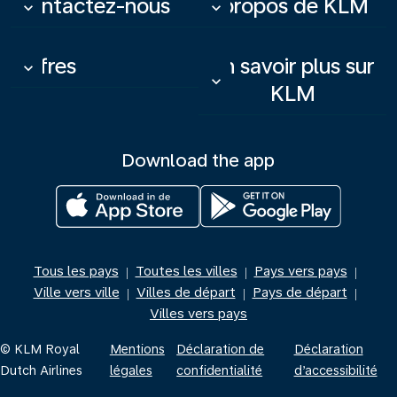
Contactez-nous
À propos de KLM
keyboard_arrow_down
keyboard_arrow_down
Offres
En savoir plus sur
keyboard_arrow_down
keyboard_arrow_down
KLM
Download the app
Tous les pays
Toutes les villes
Pays vers pays
|
|
|
Ville vers ville
Villes de départ
Pays de départ
|
|
|
Villes vers pays
© KLM Royal
Mentions
Déclaration de
Déclaration
Dutch Airlines
légales
confidentialité
d’accessibilité