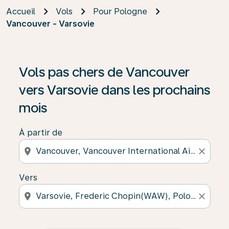
Accueil
Vols
Pour Pologne
Vancouver - Varsovie
Vols pas chers de Vancouver
vers Varsovie dans les prochains
mois
À partir de
location_on
close
Vers
location_on
close