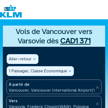

Vols de Vancouver vers
Varsovie dès
CAD1 371
Aller-retour
expand_more
1 Passager, Classe Économique
expand_more
À partir de
close
Vancouver, Vancouver International Airport(YVR), 
Vers
close
Varsovie, Frederic Chopin(WAW), Pologne