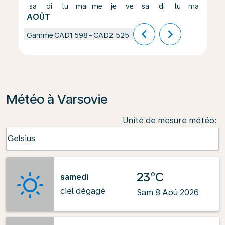
sa
di
lu
ma
me
je
ve
sa
di
lu
ma
me
AOÛT
chevron_left
chevron_right
Gamme
CAD1 598
-
CAD2 525
Météo à Varsovie
Unité de mesure météo
:
Weather unit option Celsius Selected
Celsius
keyboard_arrow_down
23°C
samedi
ciel dégagé
Sam 8 Aoû 2026