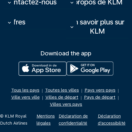
Contactez-nous
À propos de KLM
keyboard_arrow_down
keyboard_arrow_down
Offres
En savoir plus sur
keyboard_arrow_down
keyboard_arrow_down
KLM
Download the app
Tous les pays
Toutes les villes
Pays vers pays
|
|
|
Ville vers ville
Villes de départ
Pays de départ
|
|
|
Villes vers pays
© KLM Royal
Mentions
Déclaration de
Déclaration
Dutch Airlines
légales
confidentialité
d’accessibilité