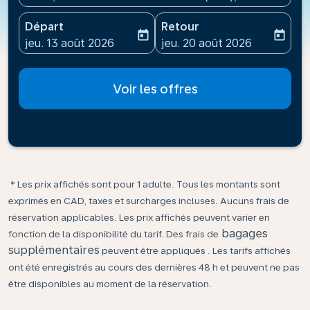
Départ
Retour
today
today
fc-booking-departure-date-aria-label
fc-booking-return-date-ari
jeu. 13 août 2026
jeu. 20 août 2026
Voir les offres
* Les prix affichés sont pour 1 adulte. Tous les montants sont
exprimés en CAD, taxes et surcharges incluses. Aucuns frais de
réservation applicables. Les prix affichés peuvent varier en
bagages
fonction de la disponibilité du tarif. Des frais de
supplémentaires
peuvent être appliqués . Les tarifs affichés
ont été enregistrés au cours des dernières 48 h et peuvent ne pas
être disponibles au moment de la réservation.