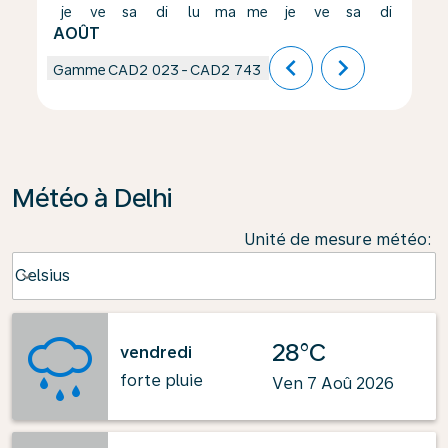
je
ve
sa
di
lu
ma
me
je
ve
sa
di
lu
AOÛT
chevron_left
chevron_right
Gamme
CAD2 023
-
CAD2 743
Météo à Delhi
Unité de mesure météo
:
Weather unit option Celsius Selected
Celsius
keyboard_arrow_down
28°C
vendredi
forte pluie
Ven 7 Aoû 2026