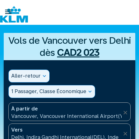

Vols de Vancouver vers Delhi
dès
CAD2 023
Aller-retour
expand_more
1 Passager, Classe Économique
expand_more
À partir de
close
Vancouver, Vancouver International Airport(YVR), 
Vers
close
Delhi, Indira Gandhi International(DEL), Inde