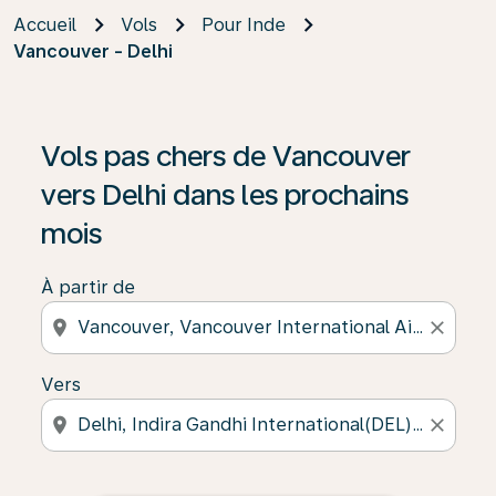
Accueil
Vols
Pour Inde
Vancouver - Delhi
Vols pas chers de Vancouver
vers Delhi dans les prochains
mois
À partir de
location_on
close
Vers
location_on
close