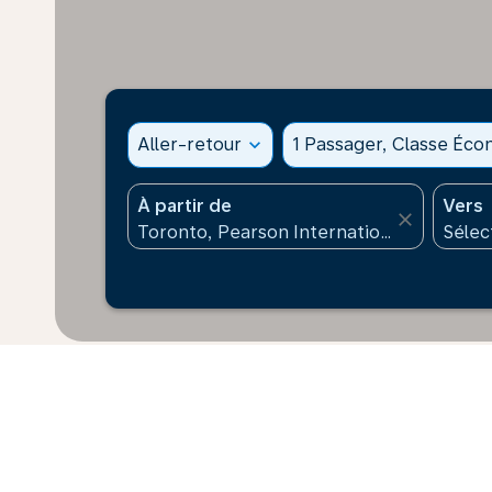
Aller-retour
expand_more
1 Passager, Classe Éc
À partir de
Vers
close
* Les prix affichés sont pour 1 adulte. Tous les mont