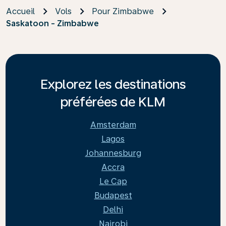
Accueil
Vols
Pour Zimbabwe
Saskatoon - Zimbabwe
Explorez les destinations
préférées de KLM
Amsterdam
Lagos
Johannesburg
Accra
Le Cap
Budapest
Delhi
Nairobi