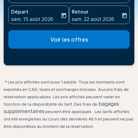
Départ
Retour
today
today
fc-booking-departure-date-aria-label
fc-booking-return-date-ari
sam. 15 août 2026
sam. 22 août 2026
Voir les offres
* Les prix affichés sont pour 1 adulte. Tous les montants sont
exprimés en CAD, taxes et surcharges incluses. Aucuns frais de
réservation applicables. Les prix affichés peuvent varier en
bagages
fonction de la disponibilité du tarif. Des frais de
supplémentaires
peuvent être appliqués . Les tarifs affichés
ont été enregistrés au cours des dernières 48 h et peuvent ne pas
être disponibles au moment de la réservation.