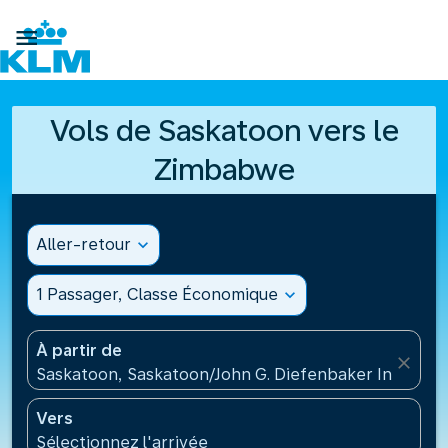

Vols de Saskatoon vers le
Zimbabwe
Aller-retour
expand_more
1 Passager, Classe Économique
expand_more
À partir de
close
Saskatoon, Saskatoon/John G. Diefenbaker Internati
Vers
Sélectionnez l'arrivée