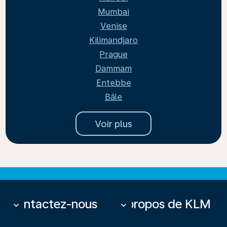
Mumbai
Venise
Kilimandjaro
Prague
Dammam
Entebbe
Bâle
Voir plus
Contactez-nous
À propos de KLM
keyboard_arrow_down
keyboard_arrow_down