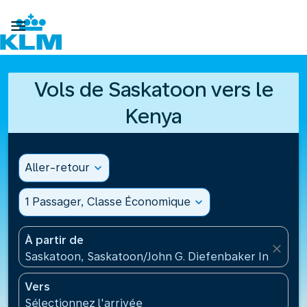

Vols de Saskatoon vers le
Kenya
Aller-retour
expand_more
1 Passager, Classe Économique
expand_more
À partir de
close
Saskatoon, Saskatoon/John G. Diefenbaker Internati
Vers
Sélectionnez l'arrivée