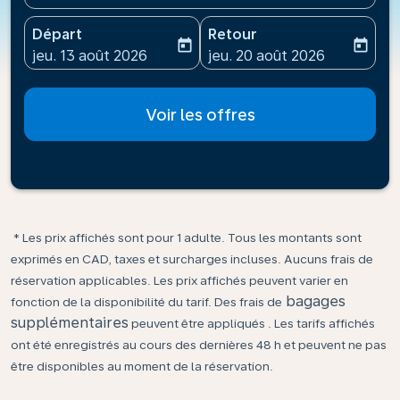
Départ
Retour
today
today
fc-booking-departure-date-aria-label
fc-booking-return-date-ari
jeu. 13 août 2026
jeu. 20 août 2026
Voir les offres
* Les prix affichés sont pour 1 adulte. Tous les montants sont
exprimés en CAD, taxes et surcharges incluses. Aucuns frais de
réservation applicables. Les prix affichés peuvent varier en
bagages
fonction de la disponibilité du tarif. Des frais de
supplémentaires
peuvent être appliqués . Les tarifs affichés
ont été enregistrés au cours des dernières 48 h et peuvent ne pas
être disponibles au moment de la réservation.