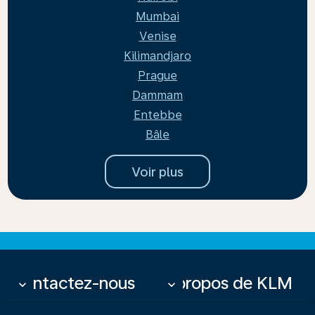
Mumbai
Venise
Kilimandjaro
Prague
Dammam
Entebbe
Bâle
Voir plus
Contactez-nous
À propos de KLM
keyboard_arrow_down
keyboard_arrow_down