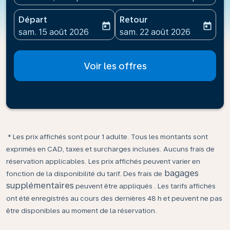
Départ
Retour
today
today
fc-booking-departure-date-aria-label
fc-booking-return-date-ari
sam. 15 août 2026
sam. 22 août 2026
Voir les offres
* Les prix affichés sont pour 1 adulte. Tous les montants sont
exprimés en CAD, taxes et surcharges incluses. Aucuns frais de
réservation applicables. Les prix affichés peuvent varier en
bagages
fonction de la disponibilité du tarif. Des frais de
supplémentaires
peuvent être appliqués . Les tarifs affichés
ont été enregistrés au cours des dernières 48 h et peuvent ne pas
être disponibles au moment de la réservation.