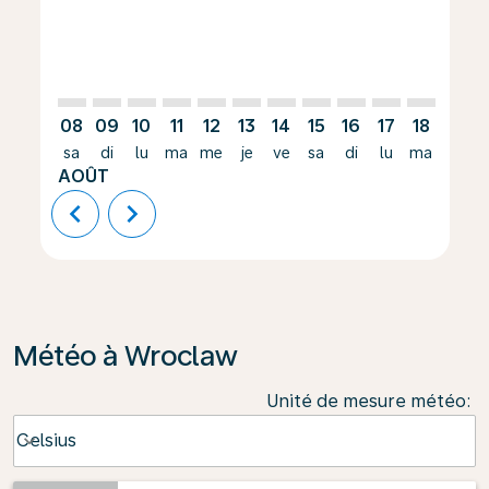
08
09
10
11
12
13
14
15
16
17
18
19
sa
di
lu
ma
me
je
ve
sa
di
lu
ma
me
AOÛT
chevron_left
chevron_right
Météo à Wroclaw
Unité de mesure météo
:
Weather unit option Celsius Selected
Celsius
keyboard_arrow_down