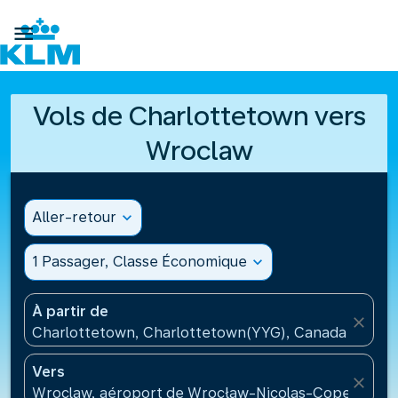

Vols de Charlottetown vers
Wroclaw
Aller-retour
expand_more
1 Passager, Classe Économique
expand_more
À partir de
close
Charlottetown, Charlottetown(YYG), Canada
Vers
close
Wroclaw, aéroport de Wrocław-Nicolas-Copernic(W