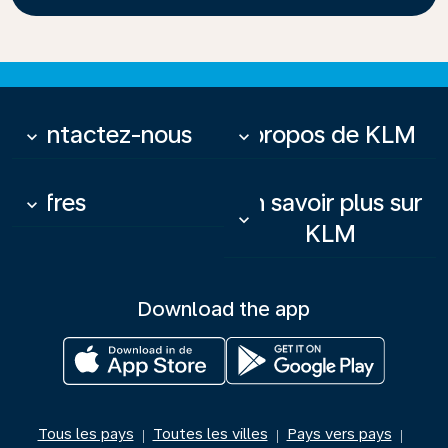
Contactez-nous
À propos de KLM
keyboard_arrow_down
keyboard_arrow_down
Offres
En savoir plus sur
keyboard_arrow_down
keyboard_arrow_down
KLM
Download the app
Tous les pays
Toutes les villes
Pays vers pays
|
|
|