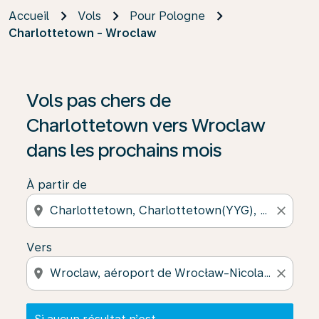
Accueil
Vols
Pour Pologne
Charlottetown - Wroclaw
Si aucun résultat n’est disponible, cliquez sur « Trouver
Vols pas chers de
Charlottetown vers Wroclaw
dans les prochains mois
À partir de
location_on
close
Vers
location_on
close