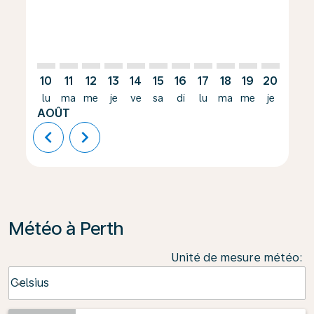
10
11
12
13
14
15
16
17
18
19
20
21
lu
ma
me
je
ve
sa
di
lu
ma
me
je
ve
AOÛT
chevron_left
chevron_right
Météo à Perth
Unité de mesure météo
:
Weather unit option Celsius Selected
Celsius
keyboard_arrow_down