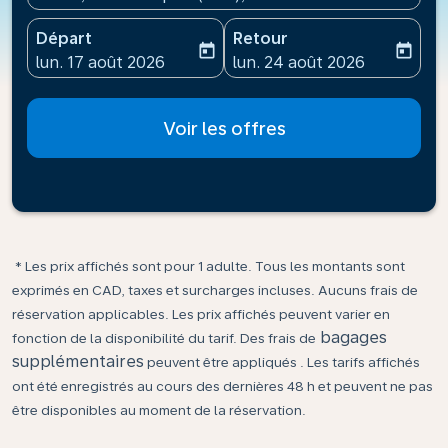
Départ
Retour
today
today
fc-booking-departure-date-aria-label
fc-booking-return-date-ari
lun. 17 août 2026
lun. 24 août 2026
Voir les offres
* Les prix affichés sont pour 1 adulte. Tous les montants sont
exprimés en CAD, taxes et surcharges incluses. Aucuns frais de
réservation applicables. Les prix affichés peuvent varier en
bagages
fonction de la disponibilité du tarif. Des frais de
supplémentaires
peuvent être appliqués . Les tarifs affichés
ont été enregistrés au cours des dernières 48 h et peuvent ne pas
être disponibles au moment de la réservation.