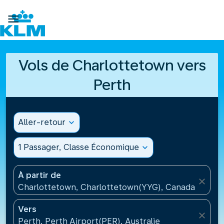

Vols de Charlottetown vers
Perth
Aller-retour
expand_more
1 Passager, Classe Économique
expand_more
À partir de
close
Charlottetown, Charlottetown(YYG), Canada
Vers
close
Perth, Perth Airport(PER), Australie