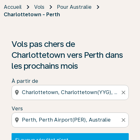
Accueil
Vols
Pour Australie
Charlottetown - Perth
Si aucun résultat n’est disponible, cliquez sur « Trouver
Vols pas chers de
Charlottetown vers Perth dans
les prochains mois
À partir de
location_on
close
Vers
location_on
close