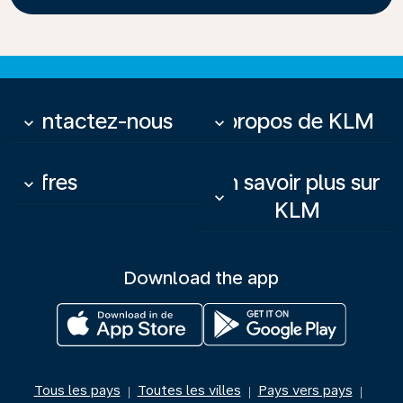
Contactez-nous
À propos de KLM
keyboard_arrow_down
keyboard_arrow_down
Offres
En savoir plus sur
keyboard_arrow_down
keyboard_arrow_down
KLM
Download the app
Tous les pays
Toutes les villes
Pays vers pays
|
|
|