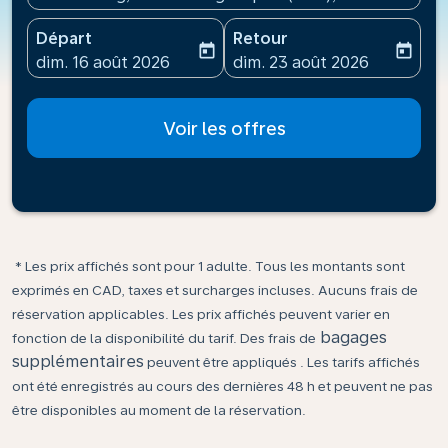
Départ
Retour
today
today
fc-booking-departure-date-aria-label
fc-booking-return-date-ari
dim. 16 août 2026
dim. 23 août 2026
Voir les offres
* Les prix affichés sont pour 1 adulte. Tous les montants sont
exprimés en CAD, taxes et surcharges incluses. Aucuns frais de
réservation applicables. Les prix affichés peuvent varier en
bagages
fonction de la disponibilité du tarif. Des frais de
supplémentaires
peuvent être appliqués . Les tarifs affichés
ont été enregistrés au cours des dernières 48 h et peuvent ne pas
être disponibles au moment de la réservation.