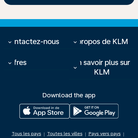
Contactez-nous
À propos de KLM
keyboard_arrow_down
keyboard_arrow_down
Offres
En savoir plus sur
keyboard_arrow_down
keyboard_arrow_down
KLM
Download the app
Tous les pays
Toutes les villes
Pays vers pays
|
|
|