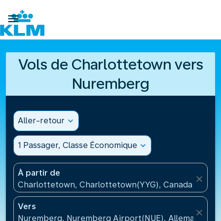

Vols de Charlottetown vers
Nuremberg
Aller-retour
expand_more
1 Passager, Classe Économique
expand_more
À partir de
close
Charlottetown, Charlottetown(YYG), Canada
Vers
close
Nuremberg, Nuremberg Airport(NUE), Allemagne