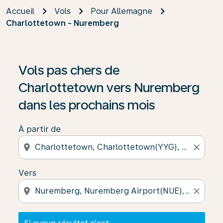
Accueil
Vols
Pour Allemagne
Charlottetown - Nuremberg
Si aucun résultat n’est disponible, cliquez sur « Trouver
Vols pas chers de
Charlottetown vers Nuremberg
dans les prochains mois
À partir de
location_on
close
Vers
location_on
close