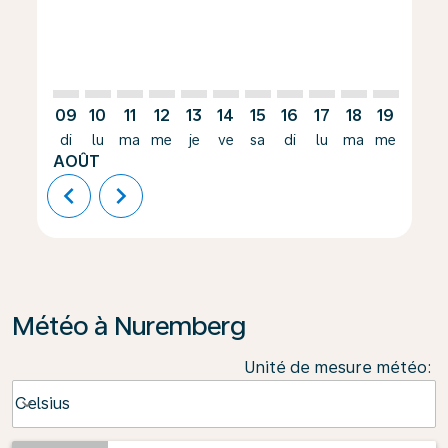
09
10
11
12
13
14
15
16
17
18
19
20
di
lu
ma
me
je
ve
sa
di
lu
ma
me
je
AOÛT
chevron_left
chevron_right
Météo à Nuremberg
Unité de mesure météo
:
Weather unit option Celsius Selected
Celsius
keyboard_arrow_down