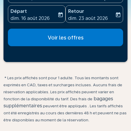
Départ
Retour
today
today
fc-booking-departure-date-aria-label
fc-booking-return-date-ari
dim. 16 août 2026
dim. 23 août 2026
Voir les offres
* Les prix affichés sont pour 1 adulte. Tous les montants sont
exprimés en CAD, taxes et surcharges incluses. Aucuns frais de
réservation applicables. Les prix affichés peuvent varier en
bagages
fonction de la disponibilité du tarif. Des frais de
supplémentaires
peuvent être appliqués . Les tarifs affichés
ont été enregistrés au cours des dernières 48 h et peuvent ne pas
être disponibles au moment de la réservation.