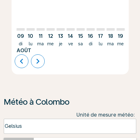
09
10
11
12
13
14
15
16
17
18
19
20
di
lu
ma
me
je
ve
sa
di
lu
ma
me
je
AOÛT
chevron_left
chevron_right
Météo à Colombo
Unité de mesure météo
:
Weather unit option Celsius Selected
Celsius
keyboard_arrow_down