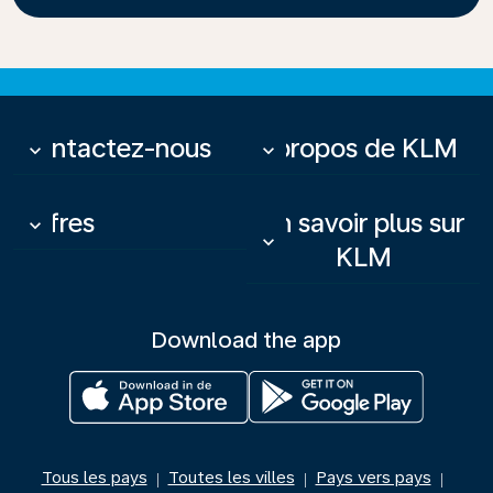
Contactez-nous
À propos de KLM
keyboard_arrow_down
keyboard_arrow_down
Offres
En savoir plus sur
keyboard_arrow_down
keyboard_arrow_down
KLM
Download the app
Tous les pays
Toutes les villes
Pays vers pays
|
|
|