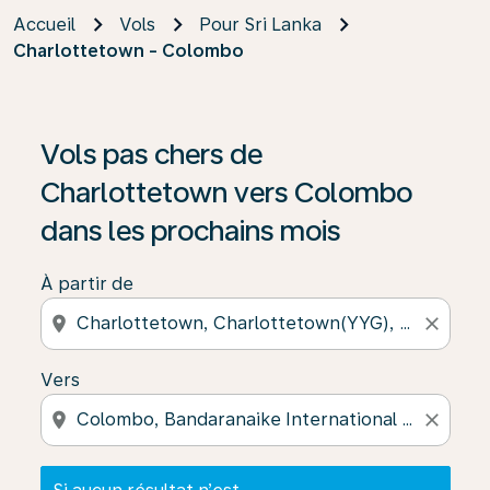
Accueil
Vols
Pour Sri Lanka
Charlottetown - Colombo
Si aucun résultat n’est disponible, cliquez sur « Trouver
Vols pas chers de
Charlottetown vers Colombo
dans les prochains mois
À partir de
location_on
close
Vers
location_on
close