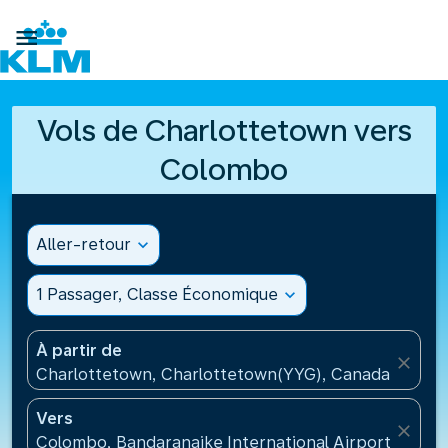

Vols de Charlottetown vers
Colombo
Aller-retour
expand_more
1 Passager, Classe Économique
expand_more
À partir de
close
Charlottetown, Charlottetown(YYG), Canada
Vers
close
Colombo, Bandaranaike International Airport(CMB), 