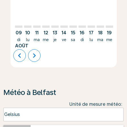
09
10
11
12
13
14
15
16
17
18
19
20
di
lu
ma
me
je
ve
sa
di
lu
ma
me
je
AOÛT
chevron_left
chevron_right
Météo à Belfast
Unité de mesure météo
:
Weather unit option Celsius Selected
Celsius
keyboard_arrow_down