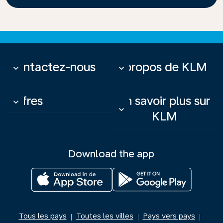
Contactez-nous
À propos de KLM
keyboard_arrow_down
keyboard_arrow_down
Offres
En savoir plus sur
keyboard_arrow_down
keyboard_arrow_down
KLM
Download the app
Tous les pays
Toutes les villes
Pays vers pays
|
|
|