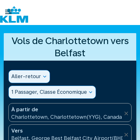

Vols de Charlottetown vers
Belfast
Aller-retour
expand_more
1 Passager, Classe Économique
expand_more
À partir de
close
Charlottetown, Charlottetown(YYG), Canada
Vers
close
Belfast, George Best Belfast City Airport(BHD), Ro