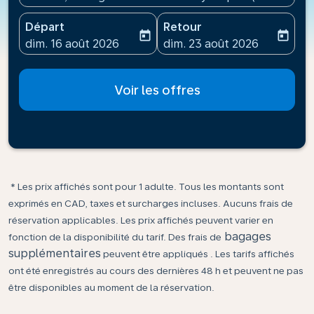
Départ
Retour
today
today
fc-booking-departure-date-aria-label
fc-booking-return-date-ari
dim. 16 août 2026
dim. 23 août 2026
Voir les offres
* Les prix affichés sont pour 1 adulte. Tous les montants sont
exprimés en CAD, taxes et surcharges incluses. Aucuns frais de
réservation applicables. Les prix affichés peuvent varier en
bagages
fonction de la disponibilité du tarif. Des frais de
supplémentaires
peuvent être appliqués . Les tarifs affichés
ont été enregistrés au cours des dernières 48 h et peuvent ne pas
être disponibles au moment de la réservation.