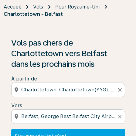
Accueil
Vols
Pour Royaume-Uni
Charlottetown - Belfast
Si aucun résultat n’est disponible, cliquez sur « Trouver
Vols pas chers de
Charlottetown vers Belfast
dans les prochains mois
À partir de
location_on
close
Vers
location_on
close