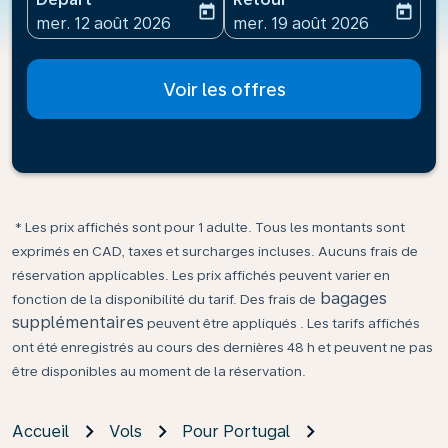
today
today
fc-booking-departure-date-aria-label
fc-booking-return-date-ari
mer. 12 août 2026
mer. 19 août 2026
Voir les offres
* Les prix affichés sont pour 1 adulte. Tous les montants sont
exprimés en CAD, taxes et surcharges incluses. Aucuns frais de
réservation applicables. Les prix affichés peuvent varier en
bagages
fonction de la disponibilité du tarif. Des frais de
supplémentaires
peuvent être appliqués . Les tarifs affichés
ont été enregistrés au cours des dernières 48 h et peuvent ne pas
être disponibles au moment de la réservation.
Accueil
Vols
Pour Portugal