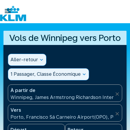

Vols de Winnipeg vers Porto
Aller-retour
expand_more
1 Passager, Classe Économique
expand_more
À partir de
close
Winnipeg, James Armstrong Richardson Internation
Vers
close
Porto, Francisco Sá Carneiro Airport(OPO), Portugal
Départ
Retour