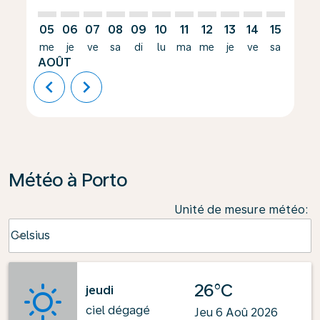
05
06
07
08
09
10
11
12
13
14
15
16
me
je
ve
sa
di
lu
ma
me
je
ve
sa
di
AOÛT
chevron_left
chevron_right
Météo à Porto
Unité de mesure météo
:
Weather unit option Celsius Selected
Celsius
keyboard_arrow_down
26°C
jeudi
ciel dégagé
Jeu 6 Aoû 2026