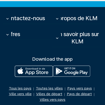
Contactez-nous
À propos de KLM
keyboard_arrow_down
keyboard_arrow_down
Offres
En savoir plus sur
keyboard_arrow_down
keyboard_arrow_down
KLM
Download the app
Tous les pays
Toutes les villes
Pays vers pays
|
|
|
Ville vers ville
Villes de départ
Pays de départ
|
|
|
Villes vers pays