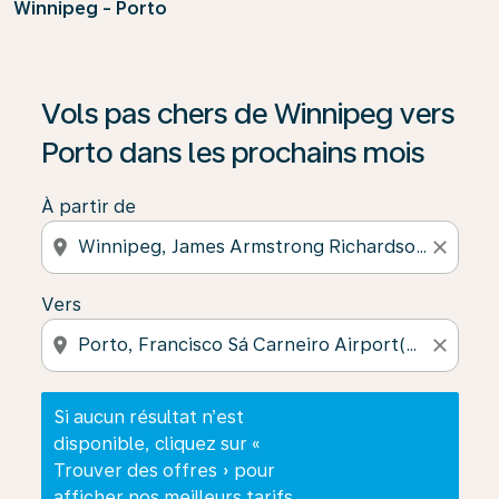
Winnipeg - Porto
Si aucun résultat n’est disponible, cliquez sur « Trouver
Vols pas chers de Winnipeg vers
Porto dans les prochains mois
À partir de
location_on
close
Vers
location_on
close
Si aucun résultat n’est
disponible, cliquez sur «
Trouver des offres » pour
afficher nos meilleurs tarifs