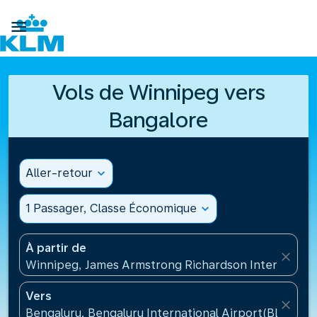

Vols de Winnipeg vers
Bangalore
Aller-retour
expand_more
1 Passager, Classe Économique
expand_more
À partir de
close
Winnipeg, James Armstrong Richardson Internation
Vers
close
Bengaluru, Bengaluru International Airport(BLR), In