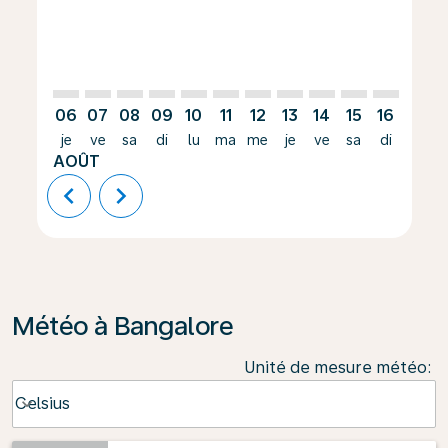
06
07
08
09
10
11
12
13
14
15
16
17
je
ve
sa
di
lu
ma
me
je
ve
sa
di
lu
AOÛT
chevron_left
chevron_right
Météo à Bangalore
Unité de mesure météo
:
Weather unit option Celsius Selected
Celsius
keyboard_arrow_down