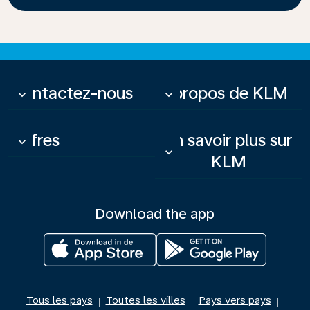
Contactez-nous
À propos de KLM
keyboard_arrow_down
keyboard_arrow_down
Offres
En savoir plus sur
keyboard_arrow_down
keyboard_arrow_down
KLM
Download the app
Tous les pays
Toutes les villes
Pays vers pays
|
|
|