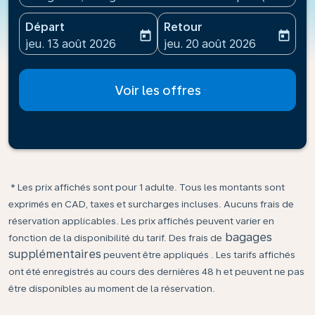
Départ
Retour
today
today
fc-booking-departure-date-aria-label
fc-booking-return-date-ari
jeu. 13 août 2026
jeu. 20 août 2026
Voir les offres
* Les prix affichés sont pour 1 adulte. Tous les montants sont
exprimés en CAD, taxes et surcharges incluses. Aucuns frais de
réservation applicables. Les prix affichés peuvent varier en
bagages
fonction de la disponibilité du tarif. Des frais de
supplémentaires
peuvent être appliqués . Les tarifs affichés
ont été enregistrés au cours des dernières 48 h et peuvent ne pas
être disponibles au moment de la réservation.