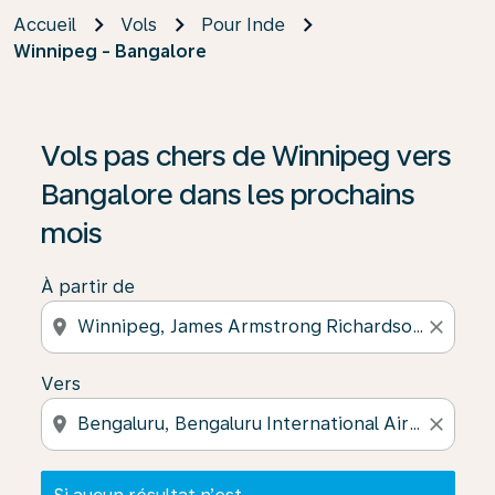
Accueil
Vols
Pour Inde
Winnipeg - Bangalore
Si aucun résultat n’est disponible, cliquez sur « Trouver
Vols pas chers de Winnipeg vers
Bangalore dans les prochains
mois
À partir de
location_on
close
Vers
location_on
close